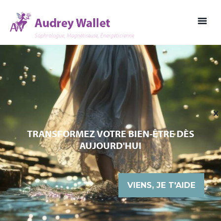
Sophrologue, Magnétiseuse, Énergéticienne
TRANSFORMEZ VOTRE BIEN-ÊTRE DÈS
AUJOURD'HUI
VIENS, JE T'AIDE