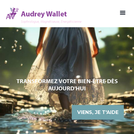
Sophrologue, Magnétiseuse, Énergéticienne
TRANSFORMEZ VOTRE BIEN-ÊTRE DÈS
AUJOURD'HUI
VIENS, JE T'AIDE