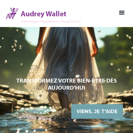
Sophrologue, Magnétiseuse, Énergéticienne
TRANSFORMEZ VOTRE BIEN-ÊTRE DÈS
AUJOURD'HUI
VIENS, JE T'AIDE